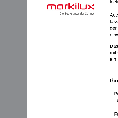
loc
Auc
las
den
ein
Das
mit
ein
Ihr
P
F