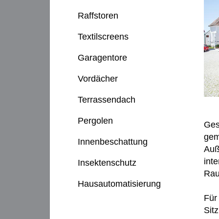
Raffstoren
Textilscreens
Garagentore
Vordächer
Terrassendach
Pergolen
Ges
gem
Innenbeschattung
Auß
int
Insektenschutz
Rau
Hausautomatisierung
Für
Sit