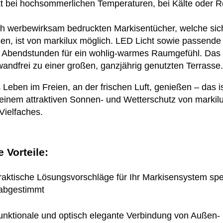
kt bei hochsommerlichen Temperaturen, bei Kälte oder 
h werbewirksam bedruckten Markisentücher, welche sich 
sen, ist von markilux möglich. LED Licht sowie passende
 Abendstunden für ein wohlig-warmes Raumgefühl. Das 
wandfrei zu einer großen, ganzjährig genutzten Terrasse.
 Leben im Freien, an der frischen Luft, genießen – das i
 einem attraktiven Sonnen- und Wetterschutz von markil
 Vielfaches.
e Vorteile:
raktische Lösungsvorschläge für Ihr Markisensystem spez
abgestimmt
unktionale und optisch elegante Verbindung von Außen-