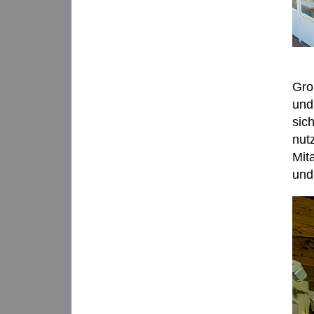
Gro
und
sic
nut
Mit
und