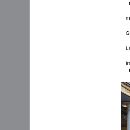
m
G
L
I