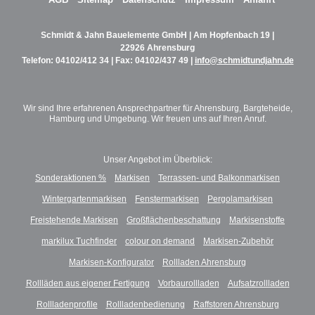
Schmidt & Jahn Bauelemente GmbH | Am Hopfenbach 19 |
22926 Ahrensburg
Telefon:
04102/412 34
| Fax: 04102/437 49 |
info@schmidtundjahn.de
Wir sind Ihre erfahrenen Ansprechpartner für Ahrensburg, Bargteheide,
Hamburg und Umgebung. Wir freuen uns auf Ihren Anruf.
Unser Angebot im Überblick:
Sonderaktionen %
Markisen
Terrassen- und Balkonmarkisen
Wintergartenmarkisen
Fenstermarkisen
Pergolamarkisen
Freistehende Markisen
Großflächenbeschattung
Markisenstoffe
markilux Tuchfinder
colour on demand
Markisen-Zubehör
Markisen-Konfigurator
Rollladen Ahrensburg
Rollläden aus eigener Fertigung
Vorbaurollladen
Aufsatzrollladen
Rollladenprofile
Rollladenbedienung
Raffstoren Ahrensburg