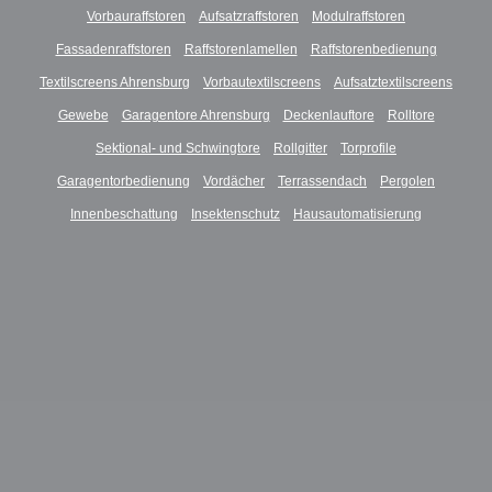
Vorbauraffstoren
Aufsatzraffstoren
Modulraffstoren
Fassadenraffstoren
Raffstorenlamellen
Raffstorenbedienung
Textilscreens Ahrensburg
Vorbautextilscreens
Aufsatztextilscreens
Gewebe
Garagentore Ahrensburg
Deckenlauftore
Rolltore
Sektional- und Schwingtore
Rollgitter
Torprofile
Garagentorbedienung
Vordächer
Terrassendach
Pergolen
Innenbeschattung
Insektenschutz
Hausautomatisierung