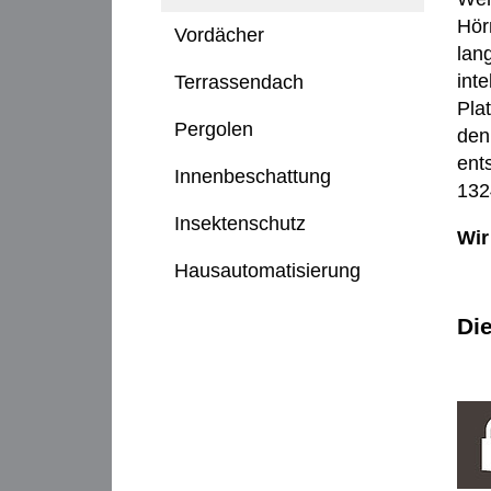
Hör
Vordächer
lan
int
Terrassendach
Plat
Pergolen
den
ent
Innenbeschattung
132
Insektenschutz
Wir
Hausautomatisierung
Di