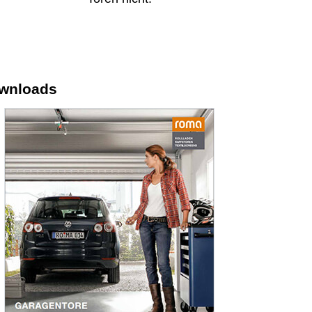
wnloads