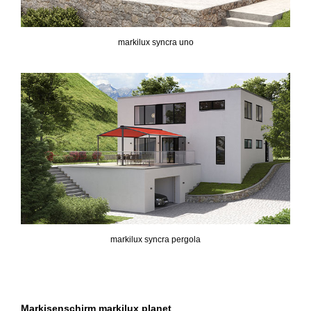
markilux syncra uno
markilux syncra pergola
Markisenschirm markilux planet