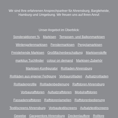
Wir sind Ihre erfahrenen Ansprechpartner für Ahrensburg, Bargteheide,
Hamburg und Umgebung. Wir freuen uns auf Ihren Anruf.
Unser Angebot im Überblick:
Sonderaktionen %
Markisen
Terrassen- und Balkonmarkisen
Wintergartenmarkisen
Fenstermarkisen
Pergolamarkisen
Freistehende Markisen
Großflächenbeschattung
Markisenstoffe
markilux Tuchfinder
colour on demand
Markisen-Zubehör
Markisen-Konfigurator
Rollladen Ahrensburg
Rollläden aus eigener Fertigung
Vorbaurollladen
Aufsatzrollladen
Rollladenprofile
Rollladenbedienung
Raffstoren Ahrensburg
Vorbauraffstoren
Aufsatzraffstoren
Modulraffstoren
Fassadenraffstoren
Raffstorenlamellen
Raffstorenbedienung
Textilscreens Ahrensburg
Vorbautextilscreens
Aufsatztextilscreens
Gewebe
Garagentore Ahrensburg
Deckenlauftore
Rolltore